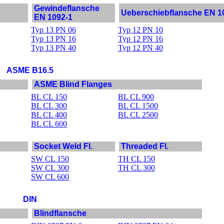
Gewindeflansche
Ueberschiebflansche EN 1
EN 1092-1
Typ 13 PN 06
Typ 12 PN 10
Typ 13 PN 16
Typ 12 PN 16
Typ 13 PN 40
Typ 12 PN 40
ASME B16.5
ASME Blind Flanges
BL CL 150
BL CL 900
BL CL 300
BL CL 1500
BL CL 400
BL CL 2500
BL CL 600
Socket Weld Fl.
Threaded Fl.
SW CL 150
TH CL 150
SW CL 300
TH CL 300
SW CL 600
DIN
Blindflansche