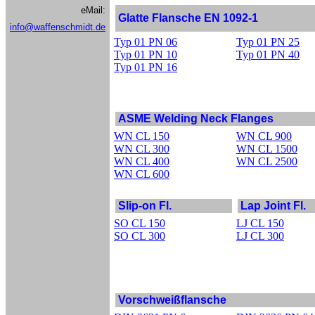
eMail:
Glatte Flansche EN 1092-1
info@waffenschmidt.de
Typ 01 PN 06
Typ 01 PN 25
Typ 01 PN 10
Typ 01 PN 40
Typ 01 PN 16
ASME Welding Neck Flanges
WN CL 150
WN CL 900
WN CL 300
WN CL 1500
WN CL 400
WN CL 2500
WN CL 600
Slip-on Fl.
Lap Joint Fl.
SO CL 150
LJ CL 150
SO CL 300
LJ CL 300
Vorschweißflansche