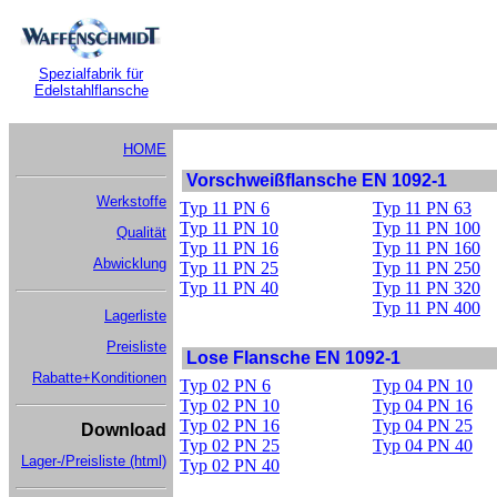
Spezialfabrik für
Edelstahlflansche
HOME
Vorschweißflansche EN 1092-1
Werkstoffe
Typ 11 PN 6
Typ 11 PN 63
Typ 11 PN 10
Typ 11 PN 100
Qualität
Typ 11 PN 16
Typ 11 PN 160
Abwicklung
Typ 11 PN 25
Typ 11 PN 250
Typ 11 PN 40
Typ 11 PN 320
Typ 11 PN 400
Lagerliste
Preisliste
Lose Flansche EN 1092-1
Rabatte+Konditionen
Typ 02 PN 6
Typ 04 PN 10
Typ 02 PN 10
Typ 04 PN 16
Typ 02 PN 16
Typ 04 PN 25
Download
Typ 02 PN 25
Typ 04 PN 40
Lager-/Preisliste (html)
Typ 02 PN 40